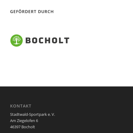
GEFÖRDERT DURCH
KONTAKT
Stadtwald-Sportpark e. V.
Am Ziegelofen 6
46397 Bocholt