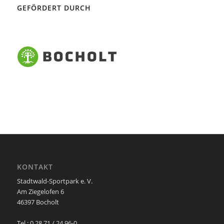
GEFÖRDERT DURCH
KONTAKT
Stadtwald-Sportpark e. V.
Am Ziegelofen 6
46397 Bocholt
Tel.: 0 28 71 / 24 96-0