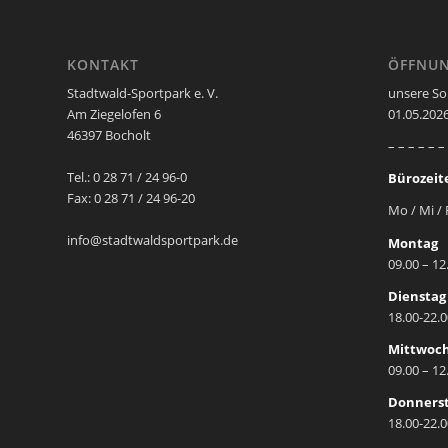
KONTAKT
ÖFFNUN
Stadtwald-Sportpark e. V.
unsere So
Am Ziegelofen 6
01.05.2026
46397 Bocholt
– – – – – –
Tel.: 0 28 71 / 24 96-0
Bürozeit
Fax: 0 28 71 / 24 96-20
Mo / Mi / 
info@stadtwaldsportpark.de
Montag
09.00 – 12
Dienstag
18.00-22.
Mittwoc
09.00 – 12
Donners
18.00-22.