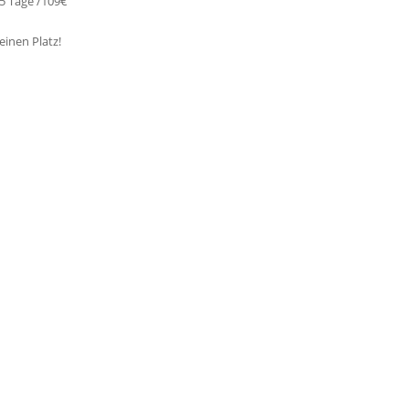
5 Tage /109€
einen Platz!